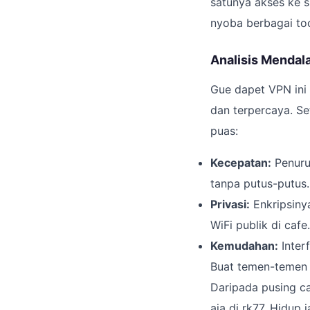
satunya akses ke s
nyoba berbagai to
Analisis Menda
Gue dapet VPN ini
dan terpercaya. Se
puas:
Kecepatan:
Penuru
tanpa putus-putus.
Privasi:
Enkripsinya
WiFi publik di cafe.
Kemudahan:
Inter
Buat temen-temen f
Daripada pusing ca
aja di rk77. Hidup 