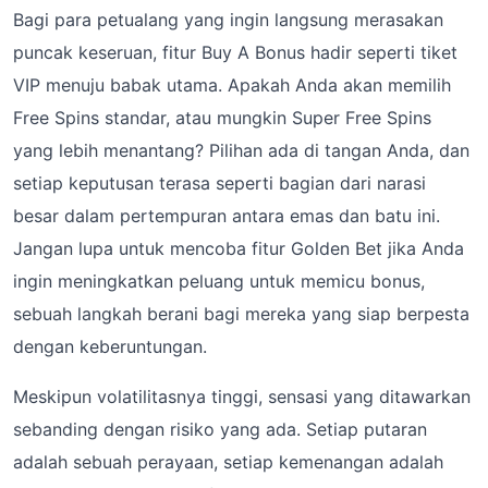
Bagi para petualang yang ingin langsung merasakan
puncak keseruan, fitur Buy A Bonus hadir seperti tiket
VIP menuju babak utama. Apakah Anda akan memilih
Free Spins standar, atau mungkin Super Free Spins
yang lebih menantang? Pilihan ada di tangan Anda, dan
setiap keputusan terasa seperti bagian dari narasi
besar dalam pertempuran antara emas dan batu ini.
Jangan lupa untuk mencoba fitur Golden Bet jika Anda
ingin meningkatkan peluang untuk memicu bonus,
sebuah langkah berani bagi mereka yang siap berpesta
dengan keberuntungan.
Meskipun volatilitasnya tinggi, sensasi yang ditawarkan
sebanding dengan risiko yang ada. Setiap putaran
adalah sebuah perayaan, setiap kemenangan adalah