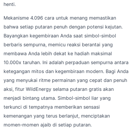
henti.
Mekanisme 4.096 cara untuk menang memastikan
bahwa setiap putaran penuh dengan potensi kejutan.
Bayangkan kegembiraan Anda saat simbol-simbol
berbaris sempurna, memicu reaksi berantai yang
membawa Anda lebih dekat ke hadiah maksimal
10.000x taruhan. Ini adalah perpaduan sempurna antara
ketegangan mitos dan kegembiraan modern. Bagi Anda
yang menyukai ritme permainan yang cepat dan penuh
aksi, fitur WildEnergy selama putaran gratis akan
menjadi bintang utama. Simbol-simbol liar yang
terkunci di tempatnya memberikan sensasi
kemenangan yang terus berlanjut, menciptakan
momen-momen ajaib di setiap putaran.