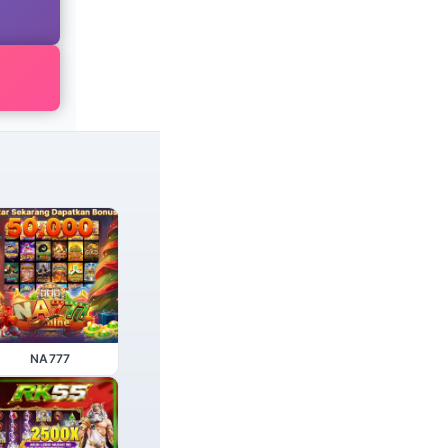
NA777