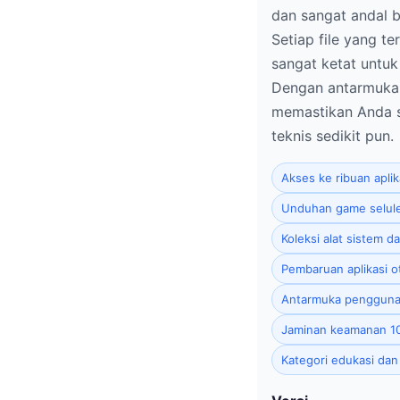
dan sangat andal b
Setiap file yang t
sangat ketat untu
Dengan antarmuka 
memastikan Anda se
teknis sedikit pun.
Akses ke ribuan aplik
Unduhan game selule
Koleksi alat sistem d
Pembaruan aplikasi o
Antarmuka pengguna 
Jaminan keamanan 10
Kategori edukasi dan