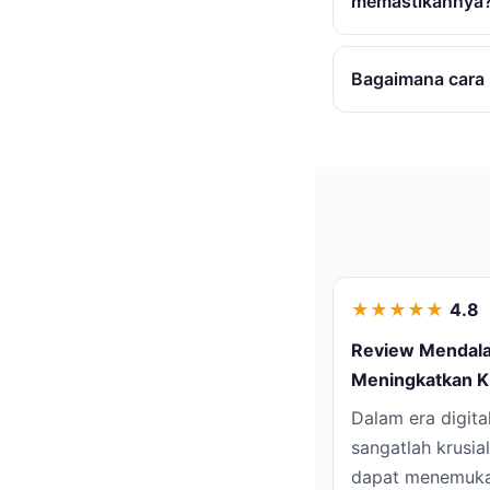
memastikannya
Bagaimana cara 
★
★
★
★
★
4.8
Review Mendalam
Meningkatkan Kr
Dalam era digit
sangatlah krusia
dapat menemukan 