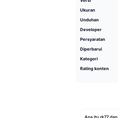
Versi
Ukuran
Unduhan
Developer
Persyaratan
Diperbarui
Kategori
Rating konten
Apa itu rk77 dan