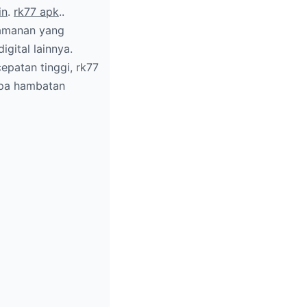
in
.
rk77 apk
..
keamanan yang
gital lainnya.
patan tinggi, rk77
npa hambatan