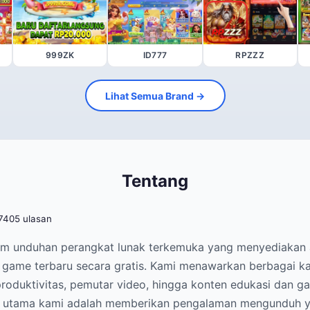
999ZK
ID777
RPZZZ
Lihat Semua Brand →
Tentang
7405 ulasan
orm unduhan perangkat lunak terkemuka yang menyediakan
n game terbaru secara gratis. Kami menawarkan berbagai ka
 produktivitas, pemutar video, hingga konten edukasi dan 
s utama kami adalah memberikan pengalaman mengunduh y