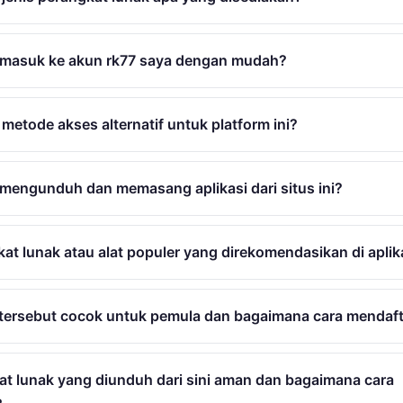
 masuk ke akun rk77 saya dengan mudah?
metode akses alternatif untuk platform ini?
mengunduh dan memasang aplikasi dari situs ini?
at lunak atau alat populer yang direkomendasikan di aplika
 tersebut cocok untuk pemula dan bagaimana cara mendaf
t lunak yang diunduh dari sini aman dan bagaimana cara