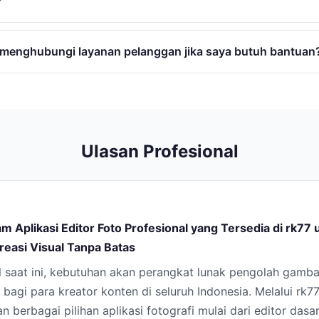
?
menghubungi layanan pelanggan jika saya butuh bantuan
Ulasan Profesional
 Aplikasi Editor Foto Profesional yang Tersedia di rk77 
easi Visual Tanpa Batas
al saat ini, kebutuhan akan perangkat lunak pengolah gam
l bagi para kreator konten di seluruh Indonesia. Melalui rk7
berbagai pilihan aplikasi fotografi mulai dari editor dasar