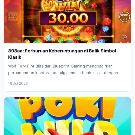
898aa: Perburuan Keberuntungan di Balik Simbol
Klasik
Wolf Fury Fire Blitz dari Blueprint Gaming menghadirkan
perpaduan unik antara nostalgia mesin buah klasik dengan
intensitas alam 898aa liar...
18 Jul 2026