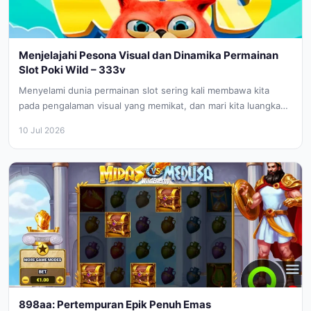
Menjelajahi Pesona Visual dan Dinamika Permainan
Slot Poki Wild – 333v
Menyelami dunia permainan slot sering kali membawa kita
pada pengalaman visual yang memikat, dan mari kita luangkan
waktu sejenak untuk...
10 Jul 2026
898aa: Pertempuran Epik Penuh Emas