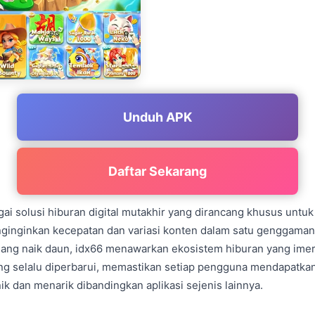
Unduh APK
Daftar Sekarang
gai solusi hiburan digital mutakhir yang dirancang khusus unt
nginginkan kecepatan dan variasi konten dalam satu genggaman
dang naik daun, idx66 menawarkan ekosistem hiburan yang ime
ang selalu diperbarui, memastikan setiap pengguna mendapatk
ik dan menarik dibandingkan aplikasi sejenis lainnya.