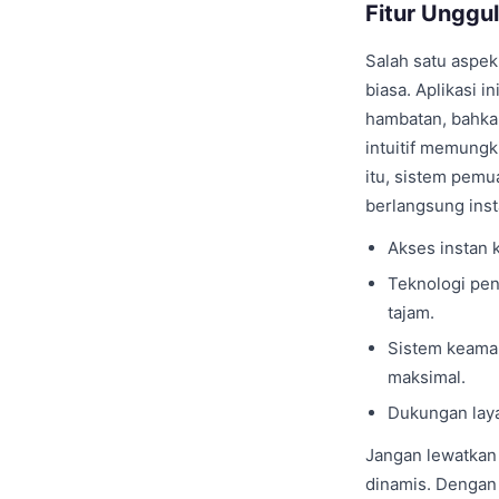
Fitur Unggu
Salah satu aspek
biasa. Aplikasi 
hambatan, bahkan
intuitif memungk
itu, sistem pemu
berlangsung ins
Akses instan k
Teknologi pen
tajam.
Sistem keaman
maksimal.
Dukungan laya
Jangan lewatkan
dinamis. Dengan