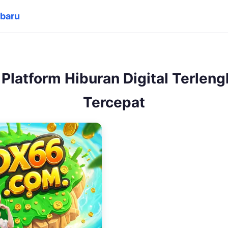
rbaru
 Platform Hiburan Digital Terlen
Tercepat